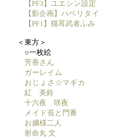
【PF3】ユエシン設定
【影企画】ハベリタイ
【PF1】猫耳武者ふみ
＜東方＞
○一枚絵
芳香さん
ガーレイム
おじょさ☆マギカ
紅 美鈴
十六夜 咲夜
メイド長と門番
お嬢様二人
射命丸 文