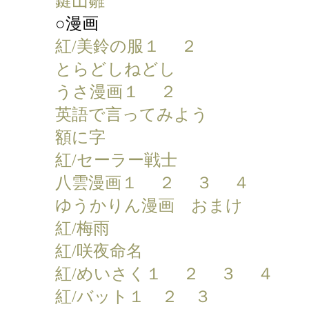
鍵山雛
○漫画
紅/美鈴の服１
２
とらどしねどし
うさ漫画１
２
英語で言ってみよう
額に字
紅/セーラー戦士
八雲漫画１
２
３
４
ゆうかりん漫画
おまけ
紅/梅雨
紅/咲夜命名
紅/めいさく１
２
３
４
紅/バット１
２
３