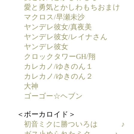
愛と勇気とかしわもちおまけ
マクロス/早瀬未沙
ヤンデレ彼女/真夜美
ヤンデレ彼女/レイナさん
ヤンデレ彼女
クロックタワーGH/翔
カレカノ/ゆきのん１
カレカノ/ゆきのん２
大神
ゴーゴー☆ヘブン
＜ボーカロイド＞
初音ミクに勝ついろは
♪
ガス止められたミク
♪