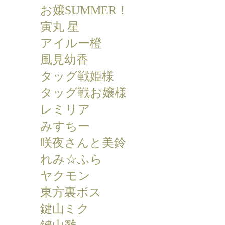
お嬢SUMMER！
寅丸 星
アイルー橙
風見幼香
タッグ戦姫様
タッグ戦お嬢様
レミリア
みすちー
咲夜さんと美鈴
れみ☆ふら
ヤクモン
東方裏ボス
鍵山ミク